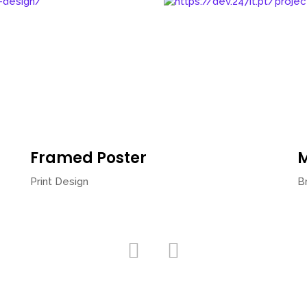
Framed Poster
M
Print Design
B