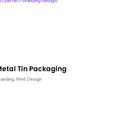
etal Tin Packaging
randing
,
Print Design