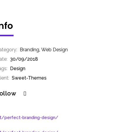
Info
ategory:
Branding
,
Web Design
ate:
30/09/2018
ags:
Design
ient:
Sweet-Themes
ollow