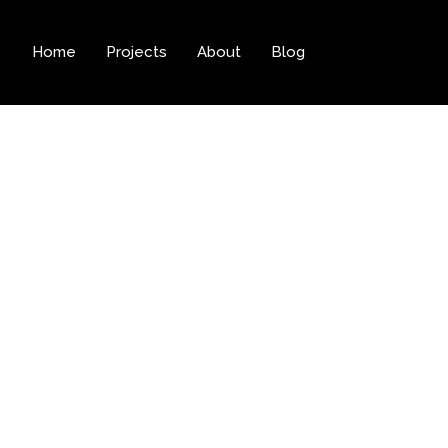
Home
Projects
About
Blog
Portfolio
Home
Perfect Branding Design